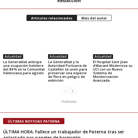
Redacción
Artículos relacionados
Más del autor
Actualidad
Actualidad
Actualidad
La Generalitat anticipa
La Generalitat y la
El Hospital Sant Joan
una ocupación hotelera
Autoridad Portuaria de
d’Alacant Moderniza su
del 84 % en la Comunitat
Castellón se unen para
UCI con un Nuevo
Valenciana para agosto
preservar una especie
Sistema de
de flora en peligro de
Monitorización
extinción
Avanzada
- Publicidad -
ÚLTIMAS NOTICIAS PATERNA
ÚLTIMA HORA: Fallece un trabajador de Paterna tras ser
aplastado por paneles de hormigón...