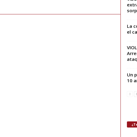
extr
sorp
La c
el c
VIOL
Arre
ataq
Un p
10 a
¿Te