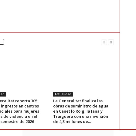
dad
Actualidad
ralitat reporta 305
La Generalitat finaliza las
 ingresos en centros
obras de suministro de agua
nciales para mujeres
en Canet lo Roig, la Jana y
s de violencia en el
Traiguera con una inversión
 semestre de 2026
de 4,3 millones de...