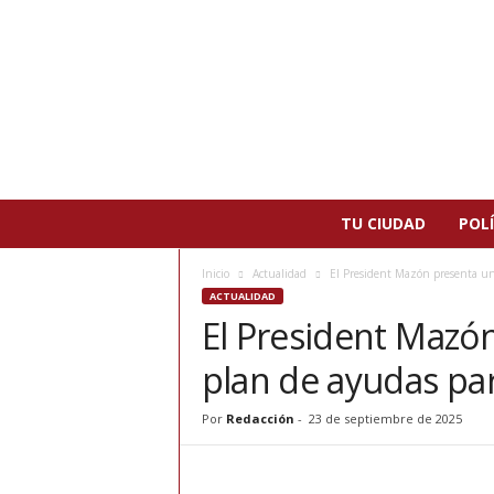
N
TU CIUDAD
POLÍ
o
t
Inicio
Actualidad
El President Mazón presenta un 
i
ACTUALIDAD
c
El President Mazó
i
a
plan de ayudas par
s
d
e
Por
Redacción
-
23 de septiembre de 2025
P
a
t