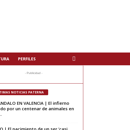
TURA
PERFILES
- Publicidad -
TIMAS NOTICIAS PATERNA
NDALO EN VALENCIA | El infierno
ido por un centenar de animales en
.
O | El nacimiento de un ser ‘casi