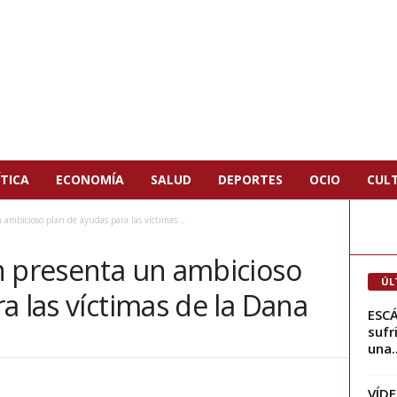
TICA
ECONOMÍA
SALUD
DEPORTES
OCIO
CUL
ambicioso plan de ayudas para las víctimas...
n presenta un ambicioso
ÚL
a las víctimas de la Dana
ESCÁ
sufr
una..
VÍDE