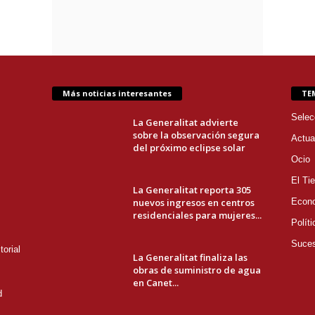
Más noticias interesantes
TE
Selec
La Generalitat advierte
sobre la observación segura
Actua
del próximo eclipse solar
Ocio
El Ti
La Generalitat reporta 305
nuevos ingresos en centros
Econ
residenciales para mujeres...
Políti
Suce
orial
La Generalitat finaliza las
obras de suministro de agua
en Canet...
d