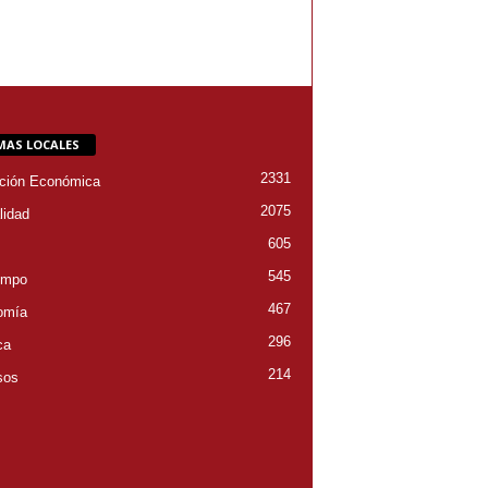
MAS LOCALES
2331
ción Económica
2075
lidad
605
545
empo
467
omía
296
ca
214
sos