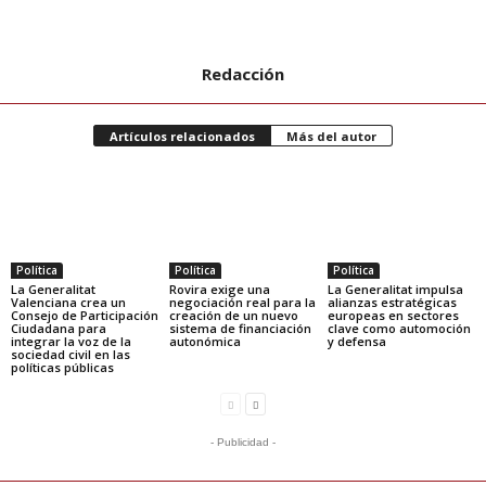
Redacción
Artículos relacionados
Más del autor
Política
Política
Política
La Generalitat
Rovira exige una
La Generalitat impulsa
Valenciana crea un
negociación real para la
alianzas estratégicas
Consejo de Participación
creación de un nuevo
europeas en sectores
Ciudadana para
sistema de financiación
clave como automoción
integrar la voz de la
autonómica
y defensa
sociedad civil en las
políticas públicas
- Publicidad -