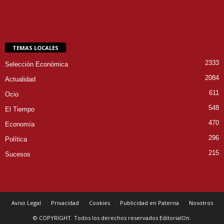
TEMAS LOCALES
2333
Selección Económica
2084
Actualidad
611
Ocio
548
El Tiempo
470
Economía
296
Política
215
Sucesos
Aviso Legal
Privacidad
Cookies
Publicidad en Paterna
Nosotros
© COPYRIGHT. Todos los derechos reservados EditorialOn.