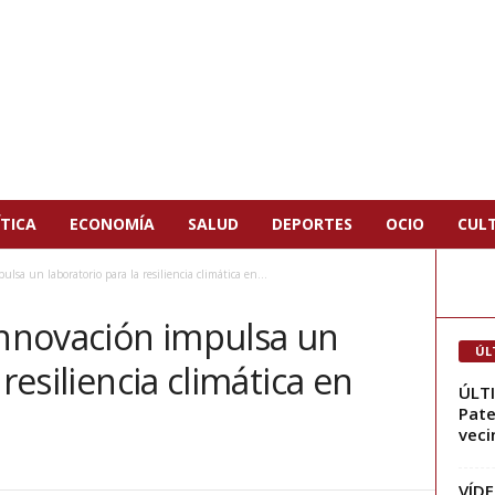
TICA
ECONOMÍA
SALUD
DEPORTES
OCIO
CUL
lsa un laboratorio para la resiliencia climática en...
Innovación impulsa un
ÚL
 resiliencia climática en
ÚLTI
Pate
vecin
VÍDE