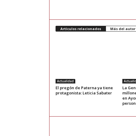
Artículos relacionados
Más del autor
Actualidad
Actuali
El pregón de Paterna ya tiene
La Gene
protagonista: Leticia Sabater
millone
en Ayor
person