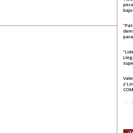
pece
bajo.
“Pat
demo
para 
“Lid
Lleg
supe
Vale
¡I L
COM
¿Te