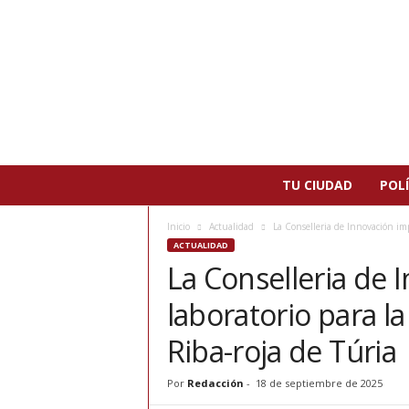
N
TU CIUDAD
POLÍ
o
t
Inicio
Actualidad
La Conselleria de Innovación impu
i
ACTUALIDAD
c
La Conselleria de 
i
a
laboratorio para la
s
d
Riba-roja de Túria
e
P
Por
Redacción
-
18 de septiembre de 2025
a
t