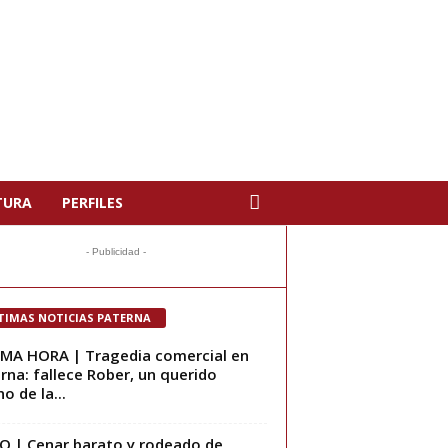
TURA
PERFILES
- Publicidad -
TIMAS NOTICIAS PATERNA
MA HORA | Tragedia comercial en
rna: fallece Rober, un querido
o de la...
O | Cenar barato y rodeado de