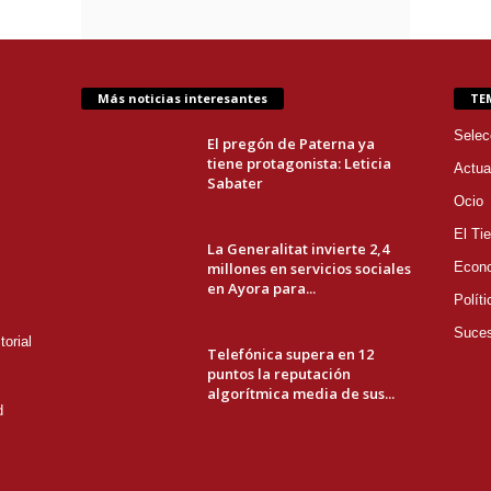
Más noticias interesantes
TE
Selec
El pregón de Paterna ya
tiene protagonista: Leticia
Actua
Sabater
Ocio
El Ti
La Generalitat invierte 2,4
millones en servicios sociales
Econ
en Ayora para...
Políti
Suce
orial
Telefónica supera en 12
puntos la reputación
algorítmica media de sus...
d