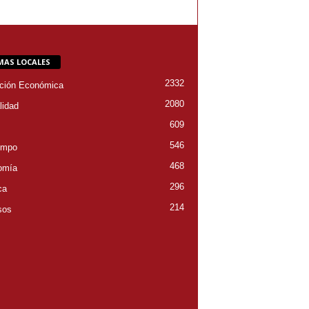
MAS LOCALES
2332
ción Económica
2080
lidad
609
546
empo
468
omía
296
ca
214
sos