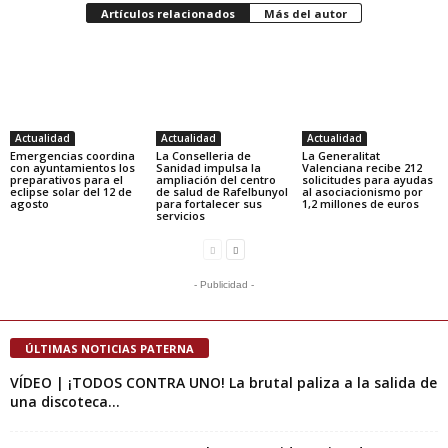
Artículos relacionados
Más del autor
Actualidad
Actualidad
Actualidad
Emergencias coordina
La Conselleria de
La Generalitat
con ayuntamientos los
Sanidad impulsa la
Valenciana recibe 212
preparativos para el
ampliación del centro
solicitudes para ayudas
eclipse solar del 12 de
de salud de Rafelbunyol
al asociacionismo por
agosto
para fortalecer sus
1,2 millones de euros
servicios
- Publicidad -
ÚLTIMAS NOTICIAS PATERNA
VÍDEO | ¡TODOS CONTRA UNO! La brutal paliza a la salida de
una discoteca...