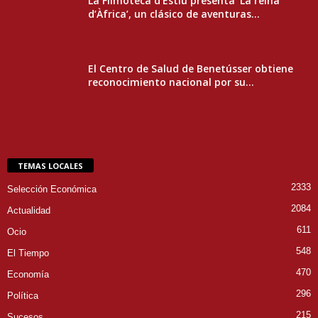
La Filmoteca d’Estiu presenta ‘La reina
d’Àfrica’, un clásico de aventuras...
El Centro de Salud de Benetússer obtiene
reconocimiento nacional por su...
TEMAS LOCALES
2333
Selección Económica
2084
Actualidad
611
Ocio
548
El Tiempo
470
Economía
296
Política
215
Sucesos