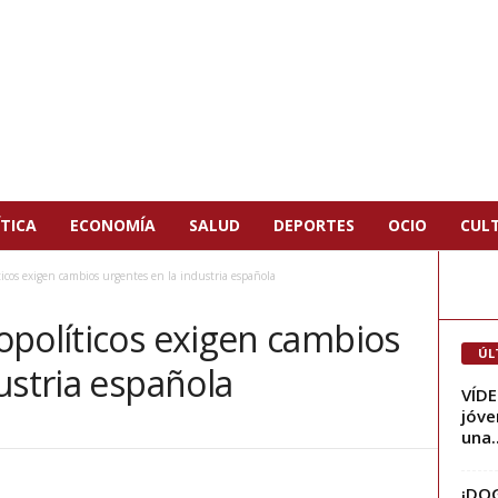
TICA
ECONOMÍA
SALUD
DEPORTES
OCIO
CUL
ticos exigen cambios urgentes en la industria española
opolíticos exigen cambios
ÚL
ustria española
VÍDE
jóve
una..
¡DOG