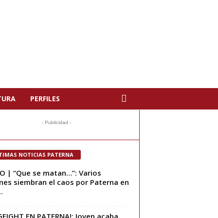
TURA
PERFILES
- Publicidad -
TIMAS NOTICIAS PATERNA
O | “Que se matan…”: Varios
nes siembran el caos por Paterna en
.
FIGHT EN PATERNA!: Joven acaba