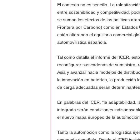
El contexto no es sencillo. La ralentizac
entre sostenibilidad y competitividad, podr
se suman los efectos de las políticas ara
Frontera por Carbono) como en Estados Uni
están alterando el equilibrio comercial gl
automovilística española.
Tal como detalla el informe del ICER, est
reconfigurar sus cadenas de suministro,
Asia y avanzar hacia modelos de distribuc
la innovación en baterías, la producción l
de carga adecuadas serán determinantes e
En palabras del ICER, “la adaptabilidad, l
integrada serán condiciones indispensab
el nuevo mapa europeo de la automoción
Tanto la automoción como la logística eje
economía española. Desde el ICER insist