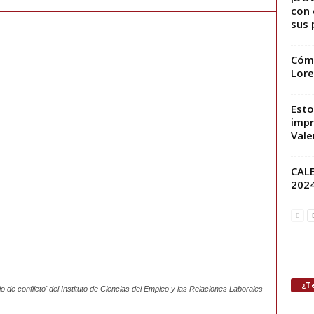
con 
sus 
Cómo
Lore
Esto
impr
Vale
CALE
202
¿Te
 de conflicto' del Instituto de Ciencias del Empleo y las Relaciones Laborales