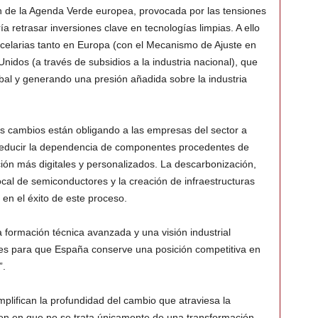
ión de la Agenda Verde europea, provocada por las tensiones
ía retrasar inversiones clave en tecnologías limpias. A ello
ncelarias tanto en Europa (con el Mecanismo de Ajuste en
dos (a través de subsidios a la industria nacional), que
obal y generando una presión añadida sobre la industria
os cambios están obligando a las empresas del sector a
 reducir la dependencia de componentes procedentes de
ión más digitales y personalizados. La descarbonización,
ocal de semiconductores y la creación de infraestructuras
n el éxito de este proceso.
a formación técnica avanzada y una visión industrial
les para que España conserve una posición competitiva en
”.
mplifican la profundidad del cambio que atraviesa la
en en que no se trata únicamente de una transformación