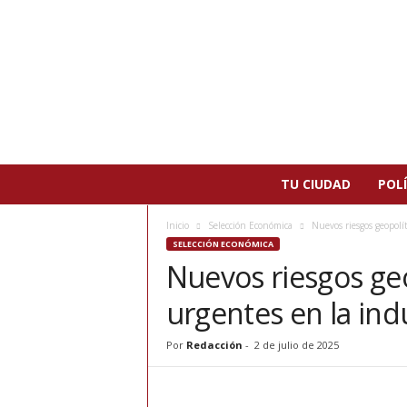
N
TU CIUDAD
POLÍ
o
t
Inicio
Selección Económica
Nuevos riesgos geopolí
i
SELECCIÓN ECONÓMICA
c
Nuevos riesgos ge
i
a
urgentes en la ind
s
d
e
Por
Redacción
-
2 de julio de 2025
P
a
t