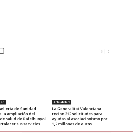
dad
Actualidad
selleria de Sanidad
La Generalitat Valenciana
a la ampliación del
recibe 212 solicitudes para
 de salud de Rafelbunyol
ayudas al asociacionismo por
rtalecer sus servicios
1,2 millones de euros