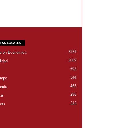
MAS LOCALES
2329
ción Económica
2069
lidad
602
544
empo
465
omía
296
ca
212
sos