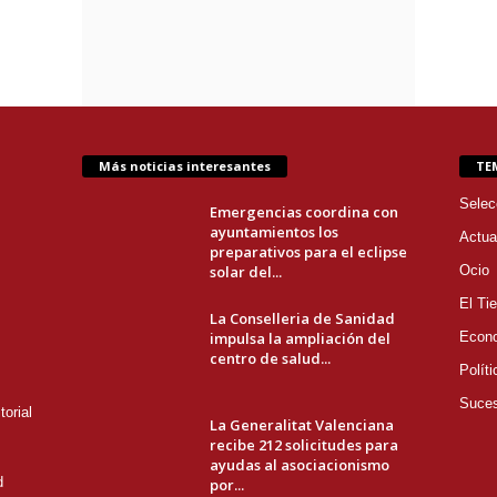
Más noticias interesantes
TE
Selec
Emergencias coordina con
ayuntamientos los
Actua
preparativos para el eclipse
solar del...
Ocio
El Ti
La Conselleria de Sanidad
impulsa la ampliación del
Econ
centro de salud...
Políti
Suce
orial
La Generalitat Valenciana
recibe 212 solicitudes para
ayudas al asociacionismo
d
por...