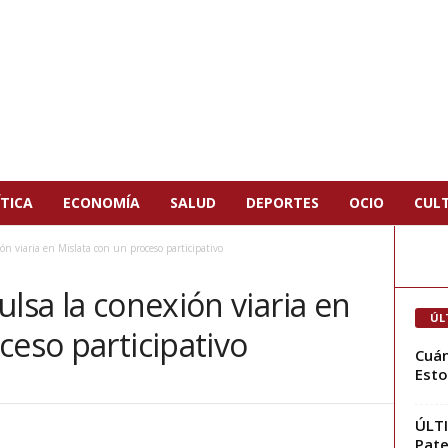
TICA
ECONOMÍA
SALUD
DEPORTES
OCIO
CUL
ón viaria en Mislata con un proceso participativo
ulsa la conexión viaria en
ÚL
ceso participativo
Cuán
Esto
ÚLTI
Pate