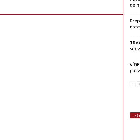
de h
Prep
este
TRAG
sin 
VÍDE
pali
¿Te