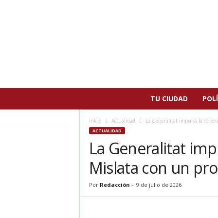
N
TU CIUDAD
POLÍ
o
t
Inicio
Actualidad
La Generalitat impulsa la conexi
i
ACTUALIDAD
c
La Generalitat imp
i
a
Mislata con un pro
s
d
e
Por
Redacción
-
9 de julio de 2026
P
a
t