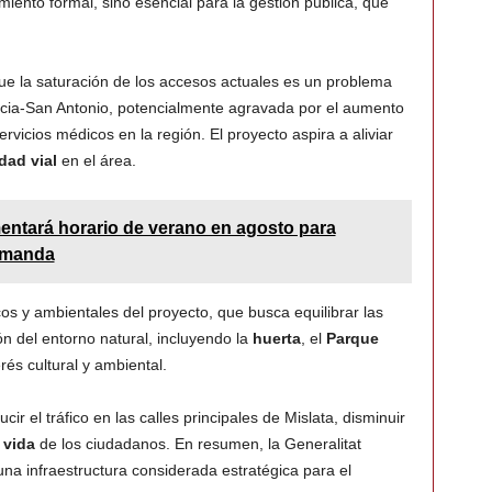
miento formal, sino esencial para la gestión pública, que
que la saturación de los accesos actuales es un problema
encia-San Antonio, potencialmente agravada por el aumento
rvicios médicos en la región. El proyecto aspira a aliviar
dad vial
en el área.
entará horario de verano en agosto para
demanda
s y ambientales del proyecto, que busca equilibrar las
n del entorno natural, incluyendo la
huerta
, el
Parque
rés cultural y ambiental.
cir el tráfico en las calles principales de Mislata, disminuir
 vida
de los ciudadanos. En resumen, la Generalitat
a infraestructura considerada estratégica para el