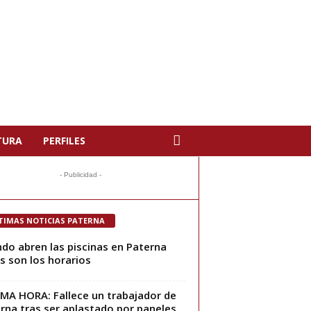
TURA
PERFILES
- Publicidad -
TIMAS NOTICIAS PATERNA
do abren las piscinas en Paterna
s son los horarios
MA HORA: Fallece un trabajador de
rna tras ser aplastado por paneles