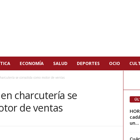
TICA
ECONOMÍA
SALUD
DEPORTES
OCIO
CUL
charcutería se consolida como motor de ventas
 en charcutería se
ÚL
tor de ventas
HORR
cadá
un...
Cuán