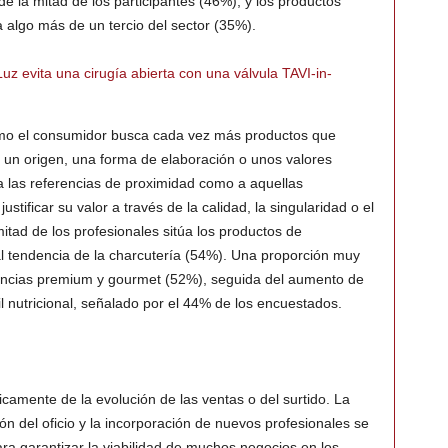
e la mitad de los participantes (46%), y los productos
algo más de un tercio del sector (35%).
Luz evita una cirugía abierta con una válvula TAVI-in-
mo el consumidor busca cada vez más productos que
un origen, una forma de elaboración o unos valores
 las referencias de proximidad como a aquellas
ificar su valor a través de la calidad, la singularidad o el
itad de los profesionales sitúa los productos de
al tendencia de la charcutería (54%). Una proporción muy
erencias premium y gourmet (52%), seguida del aumento de
l nutricional, señalado por el 44% de los encuestados.
icamente de la evolución de las ventas o del surtido. La
ón del oficio y la incorporación de nuevos profesionales se
ra garantizar la viabilidad de muchos negocios en los