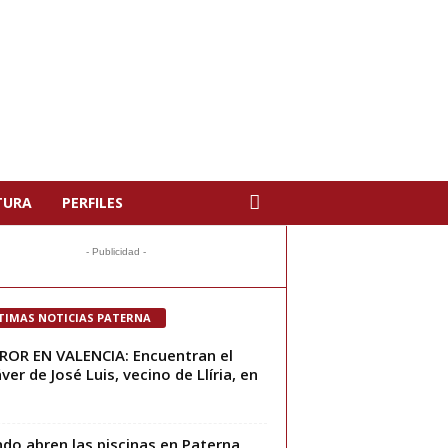
TURA
PERFILES
- Publicidad -
TIMAS NOTICIAS PATERNA
OR EN VALENCIA: Encuentran el
ver de José Luis, vecino de Llíria, en
do abren las piscinas en Paterna