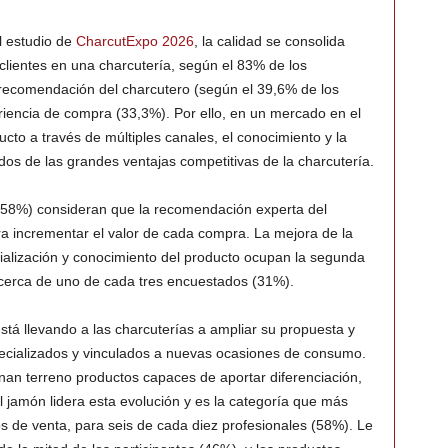
l estudio de
CharcutExpo 2026
, la calidad se consolida
 clientes en una charcutería, según el 83% de los
 recomendación del charcutero (según el 39,6% de los
riencia de compra (33,3%). Por ello, en un mercado en el
to a través de múltiples canales, el conocimiento y la
os de las grandes ventajas competitivas de la charcutería.
s (58%) consideran que la recomendación experta del
ra incrementar el valor de cada compra. La mejora de la
ialización y conocimiento del producto ocupan la segunda
cerca de uno de cada tres encuestados (31%).
tá llevando a las charcuterías a ampliar su propuesta y
pecializados y vinculados a nuevas ocasiones de consumo.
anan terreno productos capaces de aportar diferenciación,
 jamón lidera esta evolución y es la categoría que más
s de venta, para seis de cada diez profesionales (58%). Le