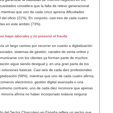
cuestados considera que la falta de relevo generacional
 mientras que uno de cada cinco aprecia dificultades
 del oficio (21%). En conjunto, casi tres de cada cuatro
tes en este ámbito (73%).
las bajas laborales y no presumir el fraude
ía un largo camino por recorrer en cuanto a digitalización
sociales, sistemas de gestión, canales de venta online y
omunicarse con los clientes ya forman parte de muchos
tación sigue siendo desigual y, en una gran parte de los
 soluciones básicas. Casi seis de cada diez profesionales
gitalización (58%), mientras que uno de cada cuatro afirma
comercio electrónico, gestión digital avanzada o una
l extremo contrario, uno de cada diez reconoce que apenas
na minoría afirma no haber incorporado todavía ninguna
tado del Sector Charcutero en España refleja un sector que