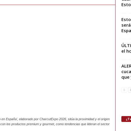
Esto
Esto
será
Espa
ÚLT
el h
ALER
cuca
que 
¿Te
o en España', elaborado por CharcutExpo 2026, sitúa la proximidad y el origen
to con los productos premium y gourmet, como tendencias que lideran el sector