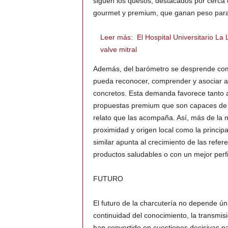
siguen los quesos, destacados por cerca d
gourmet y premium, que ganan peso para 
Leer más:
El Hospital Universitario La 
valve mitral
Además, del barómetro se desprende co
pueda reconocer, comprender y asociar a 
concretos. Esta demanda favorece tanto a
propuestas premium que son capaces de just
relato que las acompaña. Así, más de la m
proximidad y origen local como la princip
similar apunta al crecimiento de las ref
productos saludables o con un mejor perfi
FUTURO
El futuro de la charcutería no depende ún
continuidad del conocimiento, la transmisi
han convertido en cuestiones decisivas pa