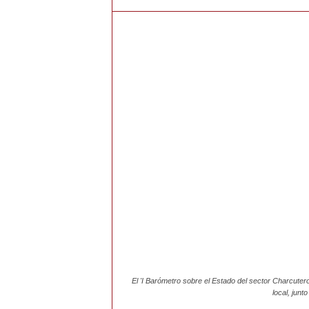
e
r
n
a
h
o
y
El 'I Barómetro sobre el Estado del sector Charcuter
local, jun