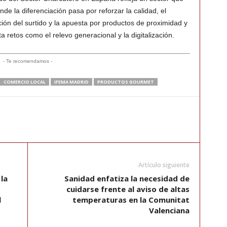
e la diferenciación pasa por reforzar la calidad, el
ción del surtido y la apuesta por productos de proximidad y
a retos como el relevo generacional y la digitalización.
- Te recomendamos -
COMERCIO LOCAL
IFEMA MADRID
PRODUCTOS GOURMET
Artículo siguiente
 la
Sanidad enfatiza la necesidad de
cuidarse frente al aviso de altas
l
temperaturas en la Comunitat
Valenciana