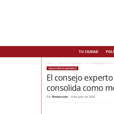
N
TU CIUDAD
POLÍ
o
t
Inicio
Selección Económica
El consejo experto en 
i
SELECCIÓN ECONÓMICA
c
El consejo experto
i
a
consolida como mo
s
d
e
Por
Redacción
-
6 de julio de 2026
P
a
t