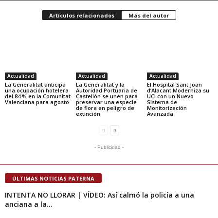
Artículos relacionados
Más del autor
Actualidad
Actualidad
Actualidad
La Generalitat anticipa
La Generalitat y la
El Hospital Sant Joan
una ocupación hotelera
Autoridad Portuaria de
d’Alacant Moderniza su
del 84 % en la Comunitat
Castellón se unen para
UCI con un Nuevo
Valenciana para agosto
preservar una especie
Sistema de
de flora en peligro de
Monitorización
extinción
Avanzada
- Publicidad -
ÚLTIMAS NOTICIAS PATERNA
INTENTA NO LLORAR | VÍDEO: Así calmó la policía a una
anciana a la...