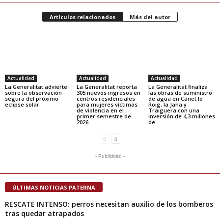
Artículos relacionados
Más del autor
Actualidad
Actualidad
Actualidad
La Generalitat advierte
La Generalitat reporta
La Generalitat finaliza
sobre la observación
305 nuevos ingresos en
las obras de suministro
segura del próximo
centros residenciales
de agua en Canet lo
eclipse solar
para mujeres víctimas
Roig, la Jana y
de violencia en el
Traiguera con una
primer semestre de
inversión de 4,3 millones
2026
de...
- Publicidad -
ÚLTIMAS NOTICIAS PATERNA
RESCATE INTENSO: perros necesitan auxilio de los bomberos
tras quedar atrapados