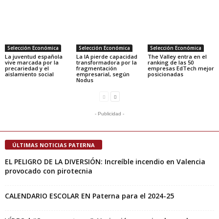
Selección Económica
Selección Económica
Selección Económica
La juventud española
La IA pierde capacidad
The Valley entra en el
vive marcada por la
transformadora por la
ranking de las 50
precariedad y el
fragmentación
empresas EdTech mejor
aislamiento social
empresarial, según
posicionadas
Nodus
- Publicidad -
ÚLTIMAS NOTICIAS PATERNA
EL PELIGRO DE LA DIVERSIÓN: Increíble incendio en Valencia
provocado con pirotecnia
CALENDARIO ESCOLAR EN Paterna para el 2024-25