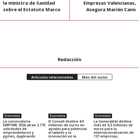
la ministra de Sanidad
Empresas Valencianas,
sobre el Estatuto Marco
Asegura Marián Cano
Redacción
Artículos relacionados
Más del autor
Economía
Economía
Economía
La convocatoria
El Consell destina 4,9
La Generalitat destina
EMPYME 2026 atrae 2.776
millones de euros en
más de 5,5 millones de
solicitudes de
ayudas para potenciar
euros para la
emprendedores y
el talento y la
internacionalización de
pymes, duplicando
innovación en la
137 empresas