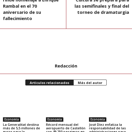
Rambal en el 70
las semifinales y final del
aniversario de su
torneo de dramaturgia
fallecimiento
Redacción
Artículos relacionados
Más del autor
Economía
Economía
Economía
La Generalitat destina
Récord mensual del
José Díez enfatiza la
más de 5,5 millones de
aeropuerto de Castellón
responsabilidad de las
euros para la
con 49.250 pasajeros en
administraciones para