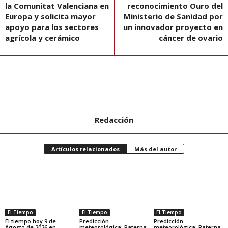
la Comunitat Valenciana en
reconocimiento Ouro del
Europa y solicita mayor
Ministerio de Sanidad por
apoyo para los sectores
un innovador proyecto en
agrícola y cerámico
cáncer de ovario
Redacción
Artículos relacionados
Más del autor
El Tiempo
El Tiempo
El Tiempo
El tiempo hoy 9 de
Predicción
Predicción
Agosto de 2026 en
meteorológica: Paterna,
meteorológica: Paterna,