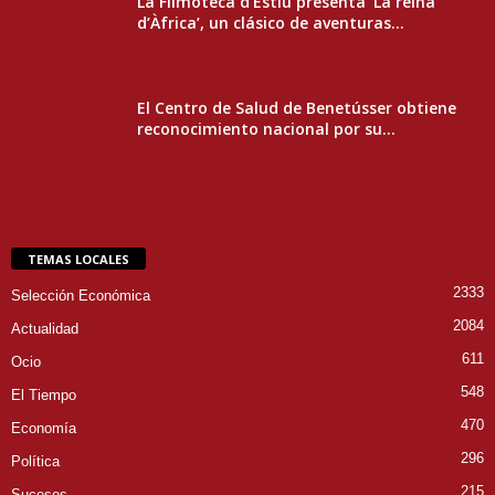
La Filmoteca d’Estiu presenta ‘La reina
d’Àfrica’, un clásico de aventuras...
El Centro de Salud de Benetússer obtiene
reconocimiento nacional por su...
TEMAS LOCALES
2333
Selección Económica
2084
Actualidad
611
Ocio
548
El Tiempo
470
Economía
296
Política
215
Sucesos