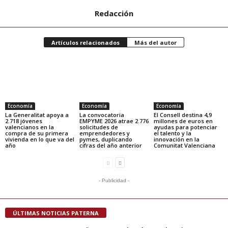
Redacción
Artículos relacionados
Más del autor
Economía
Economía
Economía
La Generalitat apoya a
La convocatoria
El Consell destina 4,9
2.718 jóvenes
EMPYME 2026 atrae 2.776
millones de euros en
valencianos en la
solicitudes de
ayudas para potenciar
compra de su primera
emprendedores y
el talento y la
vivienda en lo que va del
pymes, duplicando
innovación en la
año
cifras del año anterior
Comunitat Valenciana
- Publicidad -
ÚLTIMAS NOTICIAS PATERNA