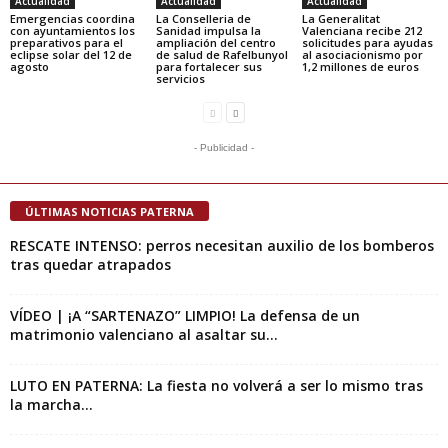
Actualidad
Actualidad
Actualidad
Emergencias coordina
La Conselleria de
La Generalitat
con ayuntamientos los
Sanidad impulsa la
Valenciana recibe 212
preparativos para el
ampliación del centro
solicitudes para ayudas
eclipse solar del 12 de
de salud de Rafelbunyol
al asociacionismo por
agosto
para fortalecer sus
1,2 millones de euros
servicios
- Publicidad -
ÚLTIMAS NOTICIAS PATERNA
RESCATE INTENSO: perros necesitan auxilio de los bomberos
tras quedar atrapados
VÍDEO | ¡A “SARTENAZO” LIMPIO! La defensa de un
matrimonio valenciano al asaltar su...
LUTO EN PATERNA: La fiesta no volverá a ser lo mismo tras
la marcha...