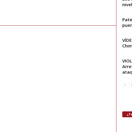
nive
Pate
pue
VÍDE
Chim
VIOL
Arre
ataq
¿Te