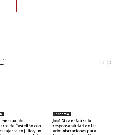
ía
Economía
 mensual del
José Díez enfatiza la
erto de Castellón con
responsabilidad de las
pasajeros en julio y un
administraciones para