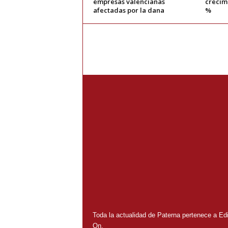
empresas valencianas
crecimi
afectadas por la dana
%
Toda la actualidad de Paterna pertenece a Edit
On.