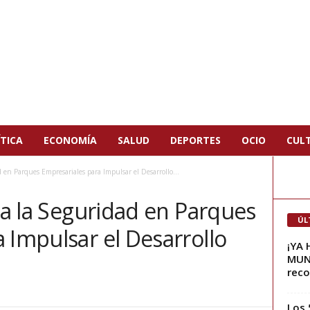
TICA
ECONOMÍA
SALUD
DEPORTES
OCIO
CUL
d en Parques Empresariales para Impulsar el Desarrollo...
iza la Seguridad en Parques
ÚL
 Impulsar el Desarrollo
¡YA
MUNI
reco
Los 