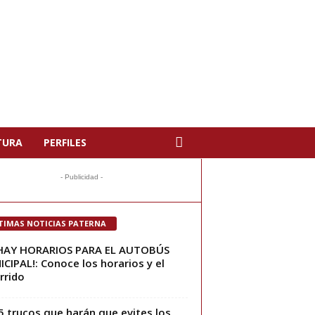
TURA
PERFILES
- Publicidad -
TIMAS NOTICIAS PATERNA
 HAY HORARIOS PARA EL AUTOBÚS
CIPAL!: Conoce los horarios y el
rrido
5 trucos que harán que evites los