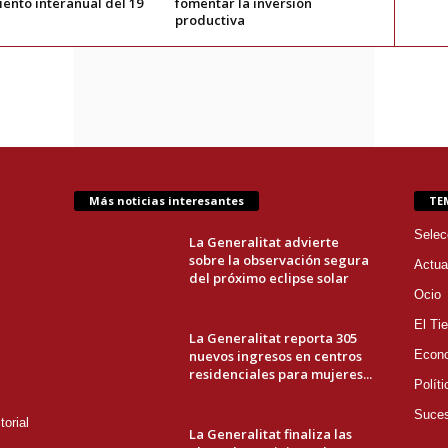
ento interanual del 19
fomentar la inversión
productiva
Más noticias interesantes
TE
Selec
La Generalitat advierte
sobre la observación segura
Actua
del próximo eclipse solar
Ocio
El Ti
La Generalitat reporta 305
nuevos ingresos en centros
Econ
residenciales para mujeres...
Políti
Suce
orial
La Generalitat finaliza las