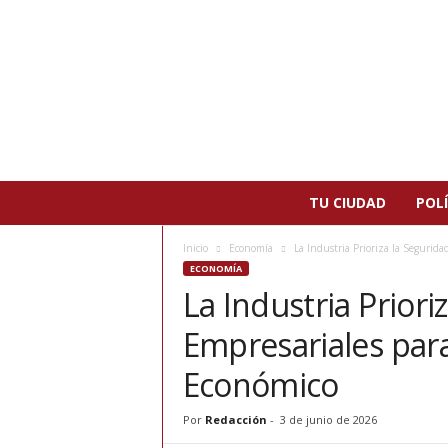
N
TU CIUDAD
POLÍ
o
t
Inicio
Economía
La Industria Prioriza la Segurida
i
ECONOMÍA
c
La Industria Prior
i
a
Empresariales para
s
d
Económico
e
P
Por
Redacción
-
3 de junio de 2026
a
t