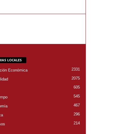
MAS LOCALES
2331
ción Económica
2075
lidad
605
545
empo
467
omía
296
ca
214
sos