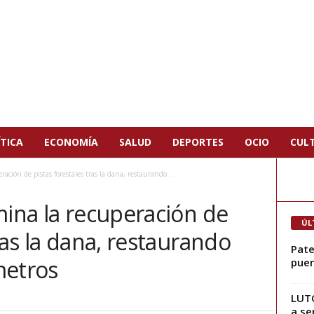
TICA
ECONOMÍA
SALUD
DEPORTES
OCIO
CUL
ación de pistas forestales tras la dana, restaurando...
mina la recuperación de
ÚL
ras la dana, restaurando
Pate
metros
pue
LUTO
a se