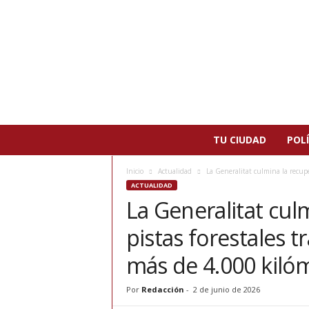
N
TU CIUDAD
POLÍ
o
t
Inicio
Actualidad
La Generalitat culmina la recuper
i
ACTUALIDAD
c
La Generalitat cul
i
a
pistas forestales t
s
d
más de 4.000 kiló
e
P
Por
Redacción
-
2 de junio de 2026
a
t