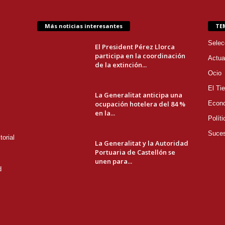
Más noticias interesantes
TE
Selec
El President Pérez Llorca
participa en la coordinación
Actua
de la extinción...
Ocio
El Ti
La Generalitat anticipa una
ocupación hotelera del 84 %
Econ
en la...
Políti
Suce
orial
La Generalitat y la Autoridad
Portuaria de Castellón se
unen para...
d