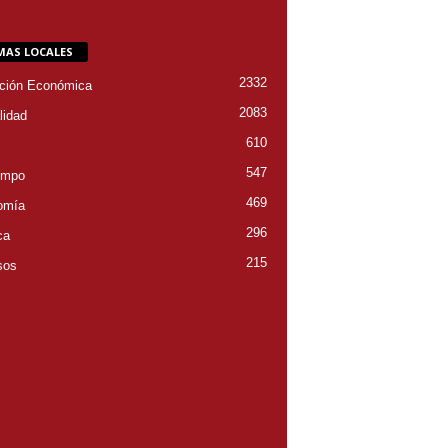
MAS LOCALES
2332
ción Económica
2083
lidad
610
547
empo
469
omía
296
ca
215
sos