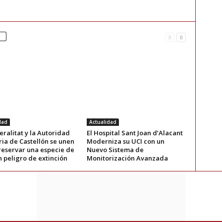
dad
Actualidad
ralitat y la Autoridad
El Hospital Sant Joan d’Alacant
ia de Castellón se unen
Moderniza su UCI con un
reservar una especie de
Nuevo Sistema de
n peligro de extinción
Monitorización Avanzada