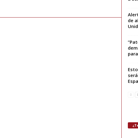
Aler
de a
Uni
“Pat
demo
para 
Esto
será
Espa
¿Te