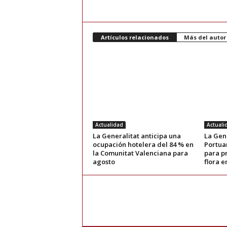
Artículos relacionados
Más del autor
Actualidad
Actuali
La Generalitat anticipa una
La Gene
ocupación hotelera del 84 % en
Portuar
la Comunitat Valenciana para
para p
agosto
flora e