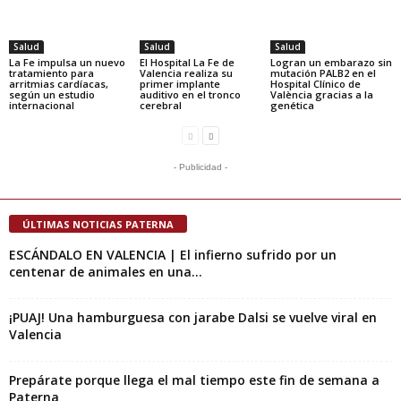
Salud
Salud
Salud
La Fe impulsa un nuevo
El Hospital La Fe de
Logran un embarazo sin
tratamiento para
Valencia realiza su
mutación PALB2 en el
arritmias cardíacas,
primer implante
Hospital Clínico de
según un estudio
auditivo en el tronco
València gracias a la
internacional
cerebral
genética
- Publicidad -
ÚLTIMAS NOTICIAS PATERNA
ESCÁNDALO EN VALENCIA | El infierno sufrido por un
centenar de animales en una...
¡PUAJ! Una hamburguesa con jarabe Dalsi se vuelve viral en
Valencia
Prepárate porque llega el mal tiempo este fin de semana a
Paterna