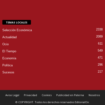
TEMAS LOCALES
2338
Selección Económica
2089
Actualidad
611
Ocio
549
El Tiempo
471
Economía
296
Política
217
Sucesos
Aviso Legal
Privacidad
Cookies
Publicidad en Paterna
Nosotros
© COPYRIGHT. Todos los derechos reservados EditorialOn.