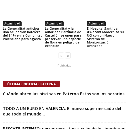
Actualidad
Actualidad
Actualidad
La Generalitat anticipa
La Generalitat y la
El Hospital Sant Joan
una ocupación hotelera
Autoridad Portuaria de
d’Alacant Moderniza su
del 84 % en la Comunitat
Castellón se unen para
UCI con un Nuevo
Valenciana para agosto
preservar una especie
Sistema de
de flora en peligro de
Monitorización
extinción
Avanzada
- Publicidad -
ÚLTIMAS NOTICIAS PATERNA
Cuándo abren las piscinas en Paterna Estos son los horarios
TODO A UN EURO EN VALENCIA: El nuevo supermercado del
que todo el mundo...
RESCATE INTENSO: perros necesitan auxilio de los bomberos