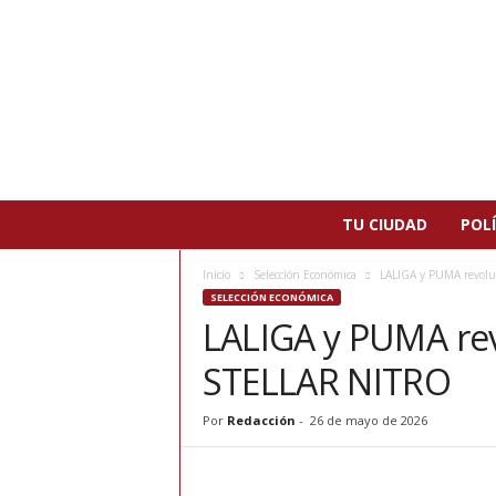
N
TU CIUDAD
POLÍ
o
t
Inicio
Selección Económica
LALIGA y PUMA revolu
i
SELECCIÓN ECONÓMICA
c
LALIGA y PUMA rev
i
a
STELLAR NITRO
s
d
e
Por
Redacción
-
26 de mayo de 2026
P
a
t