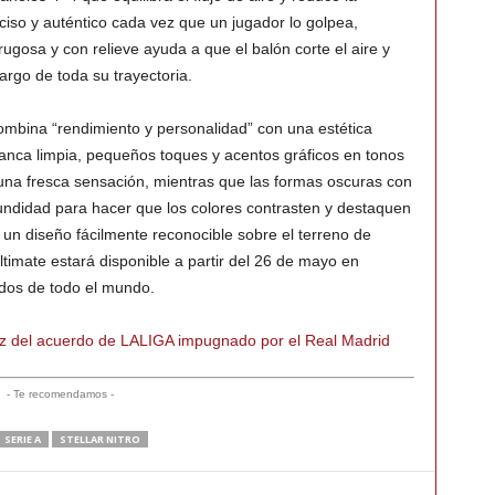
ciso y auténtico cada vez que un jugador lo golpea,
ugosa y con relieve ayuda a que el balón corte el aire y
argo de toda su trayectoria.
bina “rendimiento y personalidad” con una estética
anca limpia, pequeños toques y acentos gráficos en tonos
una fresca sensación, mientras que las formas oscuras con
ndidad para hacer que los colores contrasten y destaquen
 un diseño fácilmente reconocible sobre el terreno de
mate estará disponible a partir del 26 de mayo en
ados de todo el mundo.
idez del acuerdo de LALIGA impugnado por el Real Madrid
- Te recomendamos -
SERIE A
STELLAR NITRO