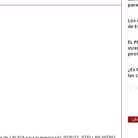
para 
Los 
de E
EL P
ince
piro
¿Es 
las 
¿Te
cial de LALIGA para la temporada 2026/27, STELLAR NITRO