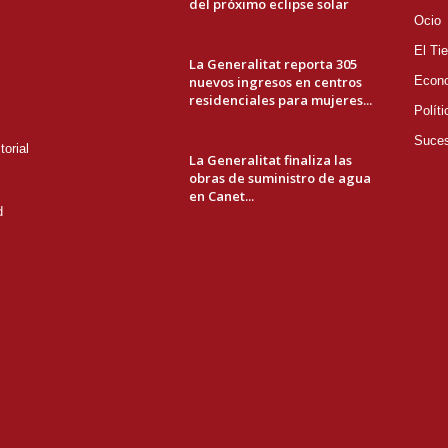
del próximo eclipse solar
Ocio
El Ti
La Generalitat reporta 305
nuevos ingresos en centros
Econ
residenciales para mujeres...
Políti
Suce
orial
La Generalitat finaliza las
obras de suministro de agua
en Canet...
d