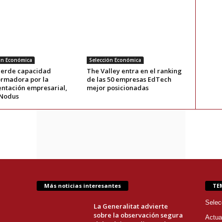
ón Económica
Selección Económica
pierde capacidad
The Valley entra en el ranking
ormadora por la
de las 50 empresas EdTech
ntación empresarial,
mejor posicionadas
Nodus
Más noticias interesantes
TE
Selec
La Generalitat advierte
sobre la observación segura
Actua