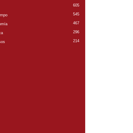
605
545
empo
467
omía
296
ca
214
sos