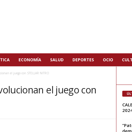
TICA
ECONOMÍA
SALUD
DEPORTES
OCIO
CUL
cionan el juego con STELLAR NITRO
olucionan el juego con
ÚL
CALE
202
“Pat
demo