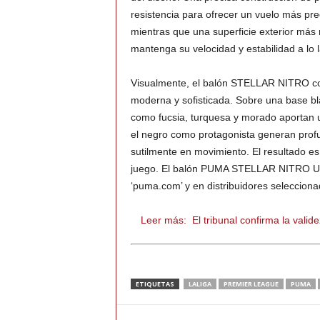
resistencia para ofrecer un vuelo más pre
mientras que una superficie exterior más r
mantenga su velocidad y estabilidad a lo l
Visualmente, el balón STELLAR NITRO com
moderna y sofisticada. Sobre una base bl
como fucsia, turquesa y morado aportan 
el negro como protagonista generan profu
sutilmente en movimiento. El resultado es
juego. El balón PUMA STELLAR NITRO Ulti
‘puma.com’ y en distribuidores seleccion
Leer más:
El tribunal confirma la val
ETIQUETAS
LALIGA
PREMIER LEAGUE
PUMA