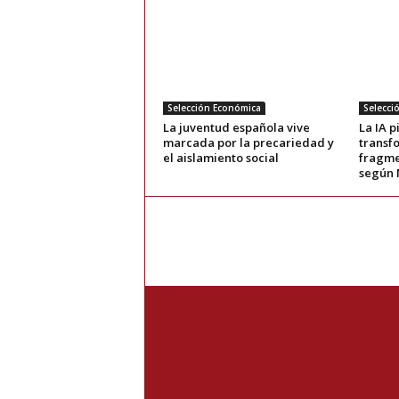
Selección Económica
Selecci
La juventud española vive
La IA 
marcada por la precariedad y
transf
el aislamiento social
fragme
según 