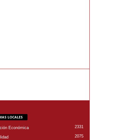
MAS LOCALES
2331
ción Económica
2075
lidad