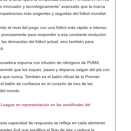
más innovador y tecnológicamente” avanzado que la marca
ompeticiones más exigentes y seguidas del fútbol mundial.
o el nivel del juego con una fútbol más rápido e intenso.
precisamente para responder a esa constante evolución:
 las demandas del fútbol actual, sino también para
GA.
ovadora espuma con infusión de nitrógeno de PUMA,
ermite que los toques, pases y disparos salgan del pie con
 que nunca. También es el balón oficial de la Premier
 el balón de confianza en el corazón de tres de las
 del mundo.
League en representación en las semifinales del
a esa capacidad de respuesta se refleja en cada elemento
neles 4+4 que equilibra el flujo de aire y reduce la