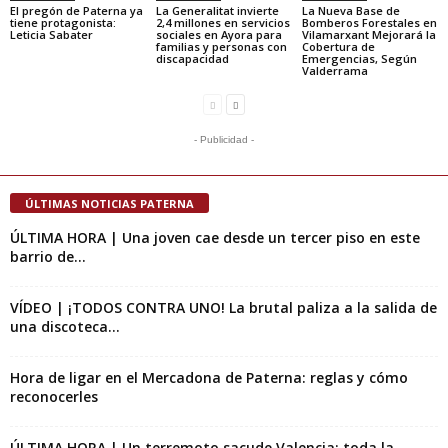
El pregón de Paterna ya
La Generalitat invierte
La Nueva Base de
tiene protagonista:
2,4 millones en servicios
Bomberos Forestales en
Leticia Sabater
sociales en Ayora para
Vilamarxant Mejorará la
familias y personas con
Cobertura de
discapacidad
Emergencias, Según
Valderrama
- Publicidad -
ÚLTIMAS NOTICIAS PATERNA
ÚLTIMA HORA | Una joven cae desde un tercer piso en este
barrio de...
VÍDEO | ¡TODOS CONTRA UNO! La brutal paliza a la salida de
una discoteca...
Hora de ligar en el Mercadona de Paterna: reglas y cómo
reconocerles
ÚLTIMA HORA | Un terremoto sacude Valencia: toda la