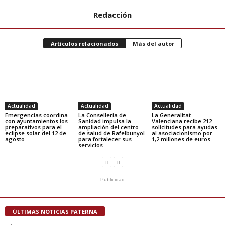
Redacción
Artículos relacionados
Más del autor
Actualidad
Actualidad
Actualidad
Emergencias coordina
La Conselleria de
La Generalitat
con ayuntamientos los
Sanidad impulsa la
Valenciana recibe 212
preparativos para el
ampliación del centro
solicitudes para ayudas
eclipse solar del 12 de
de salud de Rafelbunyol
al asociacionismo por
agosto
para fortalecer sus
1,2 millones de euros
servicios
- Publicidad -
ÚLTIMAS NOTICIAS PATERNA