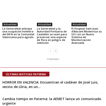
Actualidad
Actualidad
Actualidad
La Generalitat anticipa
La Generalitat y la
El Hospital Sant Joan
una ocupación hotelera
Autoridad Portuaria de
d’Alacant Moderniza su
del 84 % en la Comunitat
Castellón se unen para
UCI con un Nuevo
Valenciana para agosto
preservar una especie
Sistema de
de flora en peligro de
Monitorización
extinción
Avanzada
- Publicidad -
ÚLTIMAS NOTICIAS PATERNA
HORROR EN VALENCIA: Encuentran el cadáver de José Luis,
vecino de Llíria, en un...
Cambia tiempo en Paterna: la AEMET lanza un comunicado
urgente