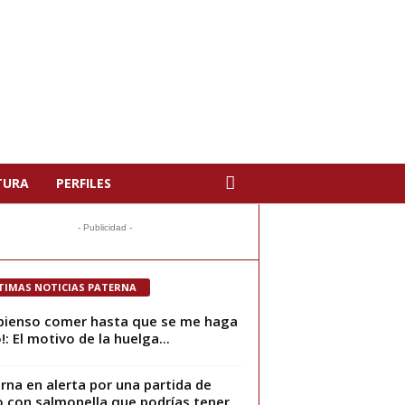
TURA
PERFILES
- Publicidad -
TIMAS NOTICIAS PATERNA
pienso comer hasta que se me haga
!: El motivo de la huelga...
rna en alerta por una partida de
o con salmonella que podrías tener