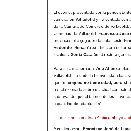
El evento, presentado por la periodista
Be
cameral en
Valladolid
y ha contado con l
de la Cámara de Comercio de Valladolid;
Comercio de Valladolid;
Francisco José 
provincia; el exjugador de baloncesto
Fer
Redondo
;
Henar Arpa
, directora del á
locales y
Sonia Catalán
, directora gener
Para iniciar la jornada,
Ana Atienza
, Sec
Valladolid, ha dado la bienvenida a los asi
que “
el empleo no tiene edad, pero sí 
ha reflexionado sobre el actual contexto d
subrayando que el talento de los mayores
capacidad de adaptación”.
Leer más:
Jonathan Andic atribuye a o
A continuación,
Francisco José de Luca