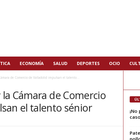
TICA
ECONOMÍA
SALUD
DEPORTES
OCIO
CUL
mara de Comercio de Valladolid impulsan el talento...
 la Cámara de Comercio
ÚL
lsan el talento sénior
¡No 
caso
Pate
poll