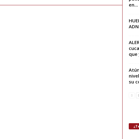
en...
HUEL
ADN 
ALER
cuca
que 
Atún
nive
su 
¿Te