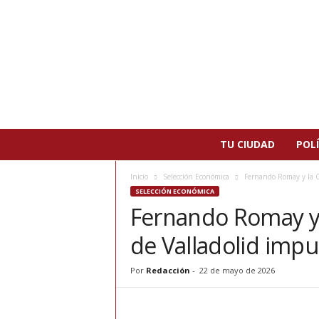
N
TU CIUDAD
POLÍ
o
t
Inicio
Selección Económica
Fernando Romay y la Cá
i
SELECCIÓN ECONÓMICA
c
Fernando Romay y
i
a
de Valladolid impu
s
d
e
Por
Redacción
-
22 de mayo de 2026
P
a
t