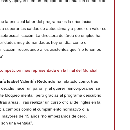
esas y apoyarse en un “equipo” de orientación como el de
 la principal labor del programa es la orientación
 a superar las caídas de autoestima y a poner en valor su
a sobrecualificación. La directora del área de empleo ha
habilidades muy demandadas hoy en día, como el
nicación, recordando a los asistentes que “no tenemos
a”.
ompetición más representada en la final del Mundial
ría Isabel Valentín Redondo
ha relatado cómo, tras
decidió hacer un parón y, al querer reincorporarse, se
rte bloqueo mental, pero gracias al programa descubrió
ras áreas. Tras realizar un curso oficial de inglés en la
hacia campos como el cumplimiento normativo o la
os mayores de 45 años “no empezamos de cero,
son una ventaja”.