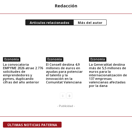
Redacción
Artículos relacionados
Más del autor
Economía
Economía
Economía
La convocatoria
El Consell destina 4,9
La Generalitat destina
EMPYME 2026 atrae 2.776
millones de euros en
más de 5,5 millones de
solicitudes de
ayudas para potenciar
euros para la
emprendedores y
el talento y la
internacionalización de
pymes, duplicando
innovación en la
137 empresas
cifras del año anterior
Comunitat Valenciana
valencianas afectadas
por la dana
- Publicidad -
ÚLTIMAS NOTICIAS PATERNA