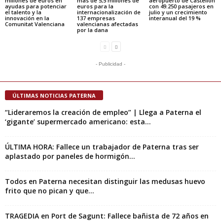
millones de euros en
más de 5,5 millones de
aeropuerto de Castellón
ayudas para potenciar
euros para la
con 49.250 pasajeros en
el talento y la
internacionalización de
julio y un crecimiento
innovación en la
137 empresas
interanual del 19 %
Comunitat Valenciana
valencianas afectadas
por la dana
- Publicidad -
ÚLTIMAS NOTICIAS PATERNA
“Lideraremos la creación de empleo” | Llega a Paterna el
‘gigante’ supermercado americano: esta...
ÚLTIMA HORA: Fallece un trabajador de Paterna tras ser
aplastado por paneles de hormigón...
Todos en Paterna necesitan distinguir las medusas huevo
frito que no pican y que...
TRAGEDIA en Port de Sagunt: Fallece bañista de 72 años en