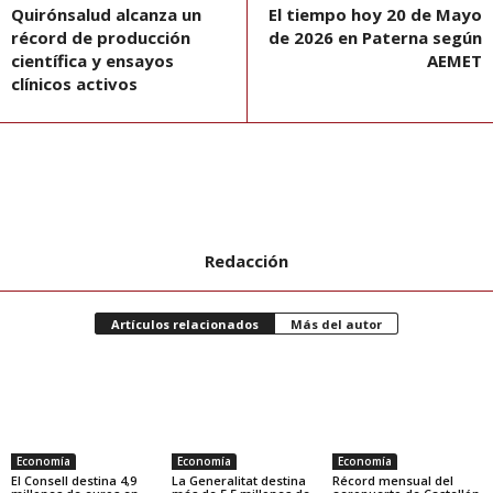
Quirónsalud alcanza un
El tiempo hoy 20 de Mayo
récord de producción
de 2026 en Paterna según
científica y ensayos
AEMET
clínicos activos
Redacción
Artículos relacionados
Más del autor
Economía
Economía
Economía
El Consell destina 4,9
La Generalitat destina
Récord mensual del