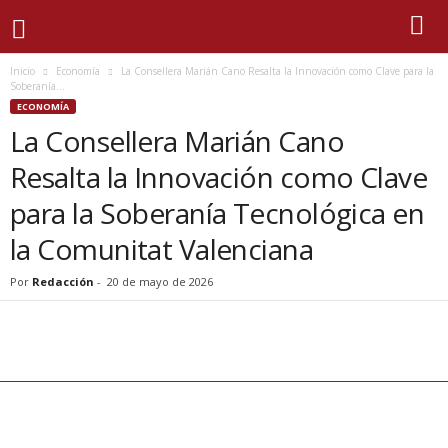
Inicio
Economía
La Consellera Marián Cano Resalta la Innovación como Clave para la
Soberanía...
ECONOMÍA
La Consellera Marián Cano
Resalta la Innovación como Clave
para la Soberanía Tecnológica en
la Comunitat Valenciana
Por
Redacción
-
20 de mayo de 2026