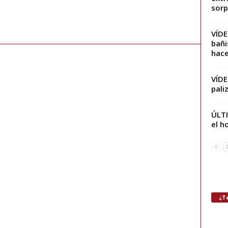
sorp
VÍD
bañi
hace
VÍDE
pali
ÚLT
el h
¿Te