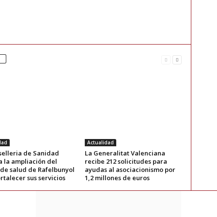
dad
Actualidad
selleria de Sanidad
La Generalitat Valenciana
a la ampliación del
recibe 212 solicitudes para
 de salud de Rafelbunyol
ayudas al asociacionismo por
rtalecer sus servicios
1,2 millones de euros