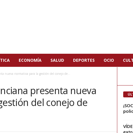
TICA
ECONOMÍA
SALUD
DEPORTES
OCIO
CUL
ta nueva normativa para la gestión del conejo de...
enciana presenta nueva
ÚL
gestión del conejo de
¡SOC
poli
VÍDE
extr