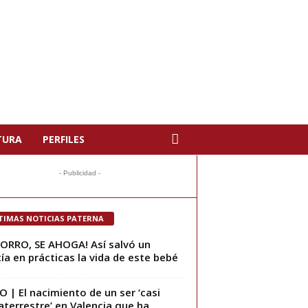
TURA
PERFILES
- Publicidad -
TIMAS NOTICIAS PATERNA
ORRO, SE AHOGA! Así salvó un
cía en prácticas la vida de este bebé
O | El nacimiento de un ser ‘casi
aterrestre’ en Valencia que ha