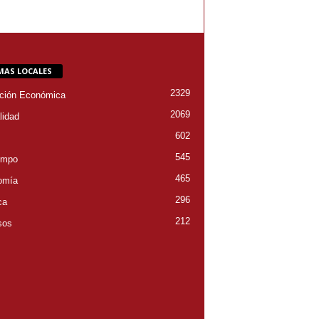
MAS LOCALES
2329
ción Económica
2069
lidad
602
545
empo
465
omía
296
ca
212
sos