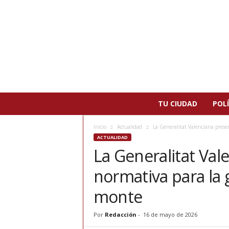
N
TU CIUDAD
POLÍ
o
t
Inicio
Actualidad
La Generalitat Valenciana presen
i
ACTUALIDAD
c
La Generalitat Val
i
a
normativa para la 
s
d
monte
e
P
Por
Redacción
-
16 de mayo de 2026
a
t