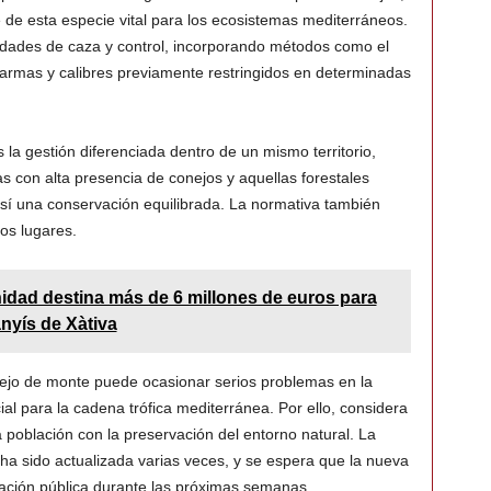
 de esta especie vital para los ecosistemas mediterráneos.
idades de caza y control, incorporando métodos como el
 armas y calibres previamente restringidos en determinadas
a gestión diferenciada dentro de un mismo territorio,
as con alta presencia de conejos y aquellas forestales
así una conservación equilibrada. La normativa también
ros lugares.
idad destina más de 6 millones de euros para
anyís de Xàtiva
jo de monte puede ocasionar serios problemas en la
cial para la cadena trófica mediterránea. Por ello, considera
ta población con la preservación del entorno natural. La
ha sido actualizada varias veces, y se espera que la nueva
ación pública durante las próximas semanas.