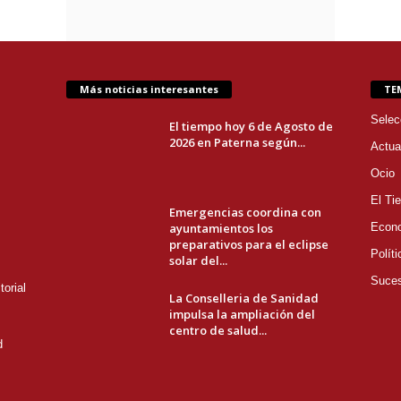
Más noticias interesantes
TE
Selec
El tiempo hoy 6 de Agosto de
2026 en Paterna según...
Actua
Ocio
El Ti
Emergencias coordina con
ayuntamientos los
Econ
preparativos para el eclipse
Políti
solar del...
Suce
orial
La Conselleria de Sanidad
impulsa la ampliación del
centro de salud...
d