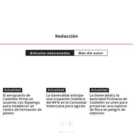
Redacción
Artículos relacionados
Más del autor
Actualidad
Actualidad
Actualidad
El aeropuerto de
La Generalitat anticipa
La Generalitat y la
Castellón firma un
una ocupación hotelera
Autoridad Portuaria de
acuerdo con Skywings
del 84 % en la Comunitat
Castellón se unen para
para establecer un
Valenciana para agosto
preservar una especie
centro de formación de
de flora en peligro de
pilotos
extinción