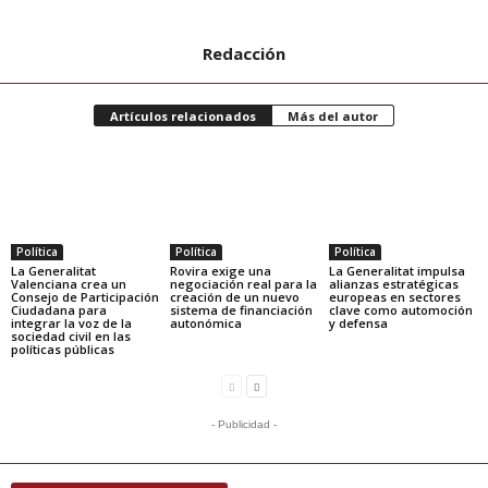
Redacción
Artículos relacionados
Más del autor
Política
Política
Política
La Generalitat
Rovira exige una
La Generalitat impulsa
Valenciana crea un
negociación real para la
alianzas estratégicas
Consejo de Participación
creación de un nuevo
europeas en sectores
Ciudadana para
sistema de financiación
clave como automoción
integrar la voz de la
autonómica
y defensa
sociedad civil en las
políticas públicas
- Publicidad -