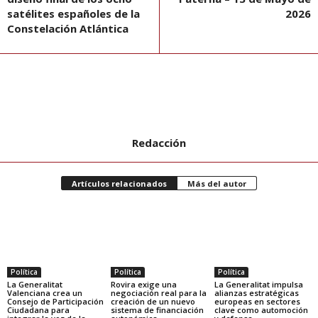
satélites españoles de la
2026
Constelación Atlántica
Redacción
Artículos relacionados
Más del autor
Política
Política
Política
La Generalitat
Rovira exige una
La Generalitat impulsa
Valenciana crea un
negociación real para la
alianzas estratégicas
Consejo de Participación
creación de un nuevo
europeas en sectores
Ciudadana para
sistema de financiación
clave como automoción