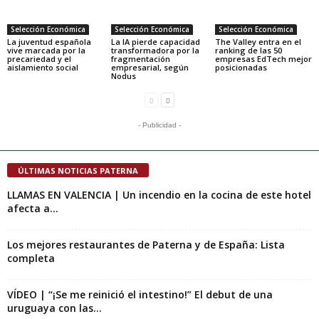
Selección Económica
Selección Económica
Selección Económica
La juventud española
La IA pierde capacidad
The Valley entra en el
vive marcada por la
transformadora por la
ranking de las 50
precariedad y el
fragmentación
empresas EdTech mejor
aislamiento social
empresarial, según
posicionadas
Nodus
- Publicidad -
ÚLTIMAS NOTICIAS PATERNA
LLAMAS EN VALENCIA | Un incendio en la cocina de este hotel
afecta a...
Los mejores restaurantes de Paterna y de España: Lista
completa
VÍDEO | “¡Se me reinició el intestino!” El debut de una
uruguaya con las...