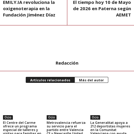
EMILY.IA revoluciona la
El tiempo hoy 10 de Mayo
oxigenoterapia en la
de 2026 en Paterna según
Fundación Jiménez Díaz
AEMET
Redacción
Artículos relacionados
Más del autor
Ocio
Ocio
Ocio
El Centre del Carme
Metrovalencia refuerza
La Generalitat apoya a
ofrece un programa
su servicio para el
212 deportistas mujeres
especial de talleres y
partido entre Valencia
en la Comunitat
visitas para familias en
CF y Newcastle United
Valenciana con ayuda