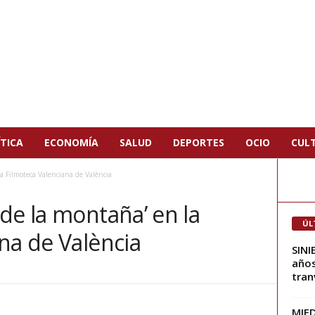
TICA
ECONOMÍA
SALUD
DEPORTES
OCIO
CUL
a Filmoteca Valenciana de València
de la montaña’ en la
ÚL
na de València
SINI
años
tranv
MIED