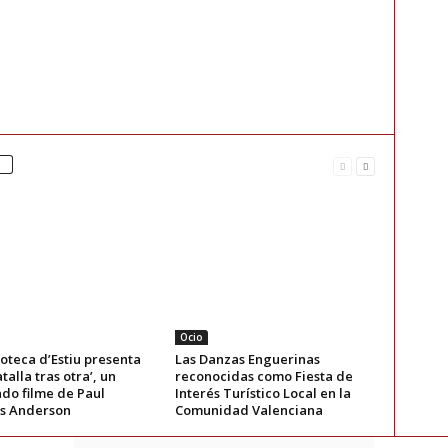
Ocio
oteca d’Estiu presenta
Las Danzas Enguerinas
talla tras otra’, un
reconocidas como Fiesta de
do filme de Paul
Interés Turístico Local en la
s Anderson
Comunidad Valenciana