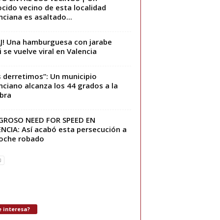
cido vecino de esta localidad
nciana es asaltado...
J! Una hamburguesa con jarabe
i se vuelve viral en Valencia
 derretimos”: Un municipio
nciano alcanza los 44 grados a la
bra
IGROSO NEED FOR SPEED EN
NCIA: Así acabó esta persecución a
oche robado
 interesa?