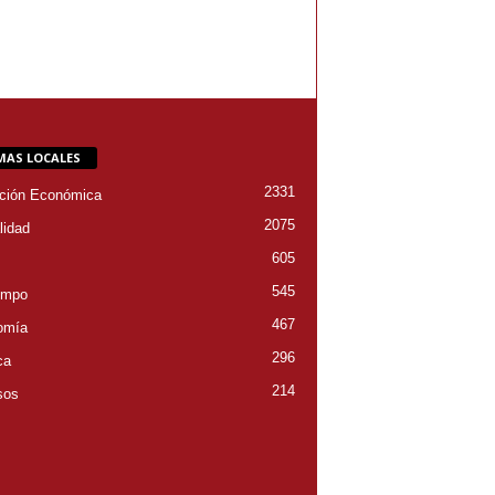
MAS LOCALES
2331
ción Económica
2075
lidad
605
545
empo
467
omía
296
ca
214
sos