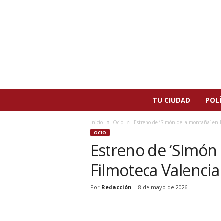
N
TU CIUDAD
POLÍ
o
t
Inicio
Ocio
Estreno de ‘Simón de la montaña’ en l
i
OCIO
c
Estreno de ‘Simón 
i
a
Filmoteca Valencia
s
d
e
Por
Redacción
-
8 de mayo de 2026
P
a
t