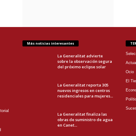
Más noticias interesantes
TE
Selec
La Generalitat advierte
sobre la observación segura
Actua
del próximo eclipse solar
Ocio
El Ti
La Generalitat reporta 305
nuevos ingresos en centros
Econ
residenciales para mujeres...
Políti
Suce
orial
La Generalitat finaliza las
obras de suministro de agua
en Canet...
d