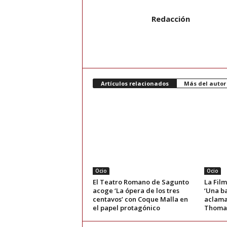
Redacción
Artículos relacionados
Más del autor
Ocio
Ocio
El Teatro Romano de Sagunto
La Film
acoge ‘La ópera de los tres
‘Una ba
centavos’ con Coque Malla en
aclama
el papel protagónico
Thoma