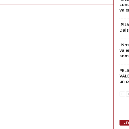
cono
vale
¡PUA
Dals
“Nos
vale
som
PEL
VALE
un c
¿Te