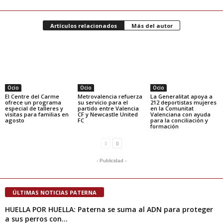
Artículos relacionados
Más del autor
Ocio
Ocio
Ocio
El Centre del Carme
Metrovalencia refuerza
La Generalitat apoya a
ofrece un programa
su servicio para el
212 deportistas mujeres
especial de talleres y
partido entre Valencia
en la Comunitat
visitas para familias en
CF y Newcastle United
Valenciana con ayuda
agosto
FC
para la conciliación y
formación
- Publicidad -
ÚLTIMAS NOTICIAS PATERNA
HUELLA POR HUELLA: Paterna se suma al ADN para proteger
a sus perros con...