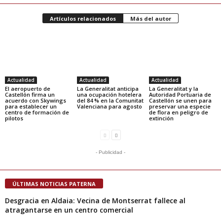
Artículos relacionados
Más del autor
Actualidad
Actualidad
Actualidad
El aeropuerto de
La Generalitat anticipa
La Generalitat y la
Castellón firma un
una ocupación hotelera
Autoridad Portuaria de
acuerdo con Skywings
del 84 % en la Comunitat
Castellón se unen para
para establecer un
Valenciana para agosto
preservar una especie
centro de formación de
de flora en peligro de
pilotos
extinción
- Publicidad -
ÚLTIMAS NOTICIAS PATERNA
Desgracia en Aldaia: Vecina de Montserrat fallece al
atragantarse en un centro comercial