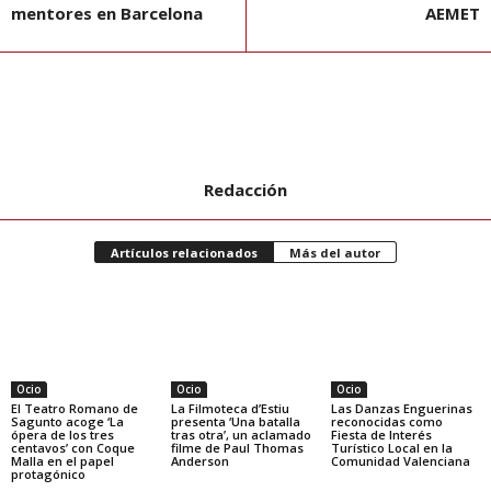
mentores en Barcelona
AEMET
Redacción
Artículos relacionados
Más del autor
Ocio
Ocio
Ocio
El Teatro Romano de
La Filmoteca d’Estiu
Las Danzas Enguerinas
Sagunto acoge ‘La
presenta ‘Una batalla
reconocidas como
ópera de los tres
tras otra’, un aclamado
Fiesta de Interés
centavos’ con Coque
filme de Paul Thomas
Turístico Local en la
Malla en el papel
Anderson
Comunidad Valenciana
protagónico