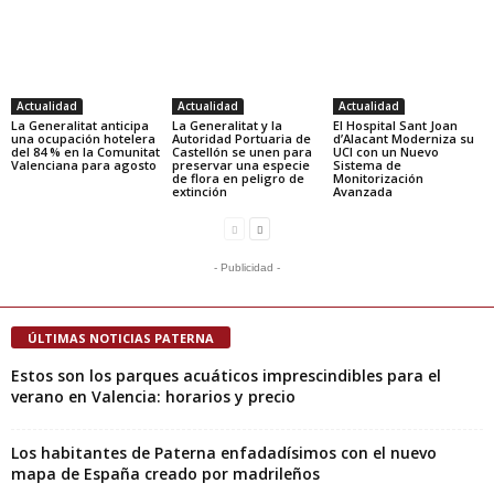
Actualidad
Actualidad
Actualidad
La Generalitat anticipa
La Generalitat y la
El Hospital Sant Joan
una ocupación hotelera
Autoridad Portuaria de
d’Alacant Moderniza su
del 84 % en la Comunitat
Castellón se unen para
UCI con un Nuevo
Valenciana para agosto
preservar una especie
Sistema de
de flora en peligro de
Monitorización
extinción
Avanzada
- Publicidad -
ÚLTIMAS NOTICIAS PATERNA
Estos son los parques acuáticos imprescindibles para el
verano en Valencia: horarios y precio
Los habitantes de Paterna enfadadísimos con el nuevo
mapa de España creado por madrileños