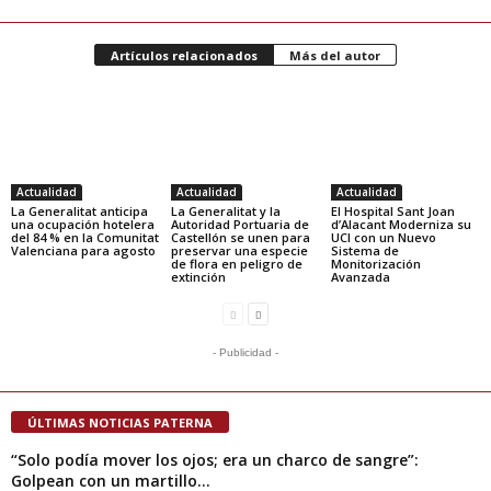
Artículos relacionados
Más del autor
Actualidad
Actualidad
Actualidad
La Generalitat anticipa
La Generalitat y la
El Hospital Sant Joan
una ocupación hotelera
Autoridad Portuaria de
d’Alacant Moderniza su
del 84 % en la Comunitat
Castellón se unen para
UCI con un Nuevo
Valenciana para agosto
preservar una especie
Sistema de
de flora en peligro de
Monitorización
extinción
Avanzada
- Publicidad -
ÚLTIMAS NOTICIAS PATERNA
“Solo podía mover los ojos; era un charco de sangre”:
Golpean con un martillo...