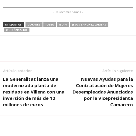
- Te recomendamos -
ETIQUETAS
COFARES
ICGEA
ISDIN
JESÚS SÁNCHEZ LAMBÁS
QUIRÓNSALUD
Artículo anterior
Artículo siguiente
La Generalitat lanza una
Nuevas Ayudas para la
modernizada planta de
Contratación de Mujeres
residuos en Villena con una
Desempleadas Anunciadas
inversión de más de 12
por la Vicepresidenta
millones de euros
Camarero