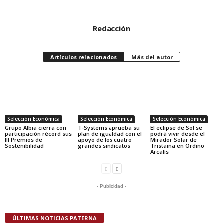
Redacción
Artículos relacionados
Más del autor
Selección Económica
Selección Económica
Selección Económica
Grupo Albia cierra con
T-Systems aprueba su
El eclipse de Sol se
participación récord sus
plan de igualdad con el
podrá vivir desde el
III Premios de
apoyo de los cuatro
Mirador Solar de
Sostenibilidad
grandes sindicatos
Tristaina en Ordino
Arcalís
- Publicidad -
ÚLTIMAS NOTICIAS PATERNA