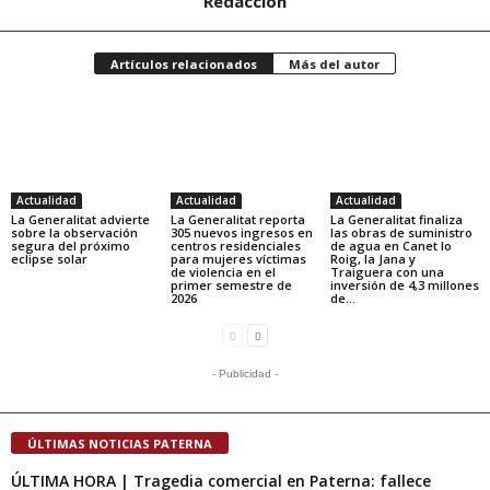
Redacción
Artículos relacionados
Más del autor
Actualidad
Actualidad
Actualidad
La Generalitat advierte
La Generalitat reporta
La Generalitat finaliza
sobre la observación
305 nuevos ingresos en
las obras de suministro
segura del próximo
centros residenciales
de agua en Canet lo
eclipse solar
para mujeres víctimas
Roig, la Jana y
de violencia en el
Traiguera con una
primer semestre de
inversión de 4,3 millones
2026
de...
- Publicidad -
ÚLTIMAS NOTICIAS PATERNA
ÚLTIMA HORA | Tragedia comercial en Paterna: fallece