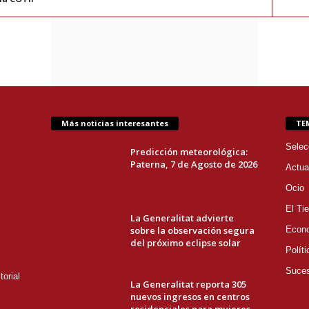
Más noticias interesantes
TE
Selec
Predicción meteorológica:
Paterna, 7 de Agosto de 2026
Actua
Ocio
El Ti
La Generalitat advierte
sobre la observación segura
Econ
del próximo eclipse solar
Políti
Suce
orial
La Generalitat reporta 305
nuevos ingresos en centros