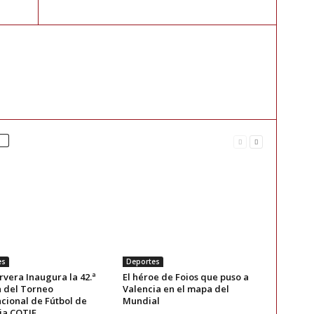
es
Deportes
rvera Inaugura la 42.ª
El héroe de Foios que puso a
n del Torneo
Valencia en el mapa del
cional de Fútbol de
Mundial
ia COTIF