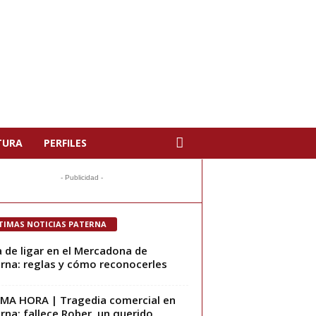
TURA
PERFILES
- Publicidad -
TIMAS NOTICIAS PATERNA
 de ligar en el Mercadona de
rna: reglas y cómo reconocerles
MA HORA | Tragedia comercial en
rna: fallece Rober, un querido