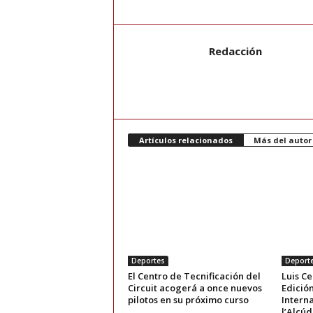
Redacción
Artículos relacionados
Más del autor
Deportes
Deport
El Centro de Tecnificación del
Luis Ce
Circuit acogerá a once nuevos
Edició
pilotos en su próximo curso
Interna
l’Alcúd