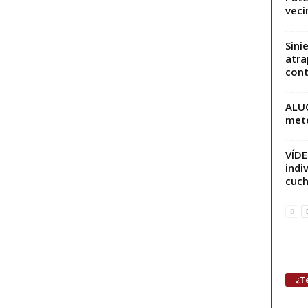
vecin
Sini
atra
contr
ALUC
mete
VÍDE
indi
cuchi
¿Te