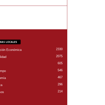
MAS LOCALES
2330
ción Económica
2075
lidad
605
546
empo
467
omía
296
ca
214
sos