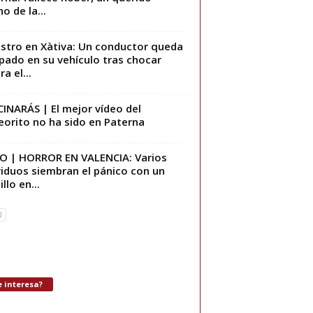
o de la...
estro en Xàtiva: Un conductor queda
pado en su vehículo tras chocar
a el...
INARÁS | El mejor vídeo del
orito no ha sido en Paterna
O | HORROR EN VALENCIA: Varios
viduos siembran el pánico con un
llo en...
 interesa?