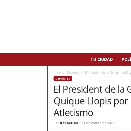
N
TU CIUDAD
POLÍ
o
t
Inicio
Deportes
El President de la Generalitat Elog
i
DEPORTES
c
El President de la G
i
a
Quique Llopis por 
s
d
Atletismo
e
P
Por
Redacción
-
31 de marzo de 2026
a
t