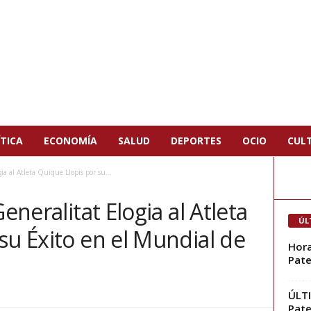
TICA
ECONOMÍA
SALUD
DEPORTES
OCIO
CUL
ia al Atleta Quique Llopis por su...
eneralitat Elogia al Atleta
ÚL
su Éxito en el Mundial de
Hora
Pate
ÚLTI
Pate