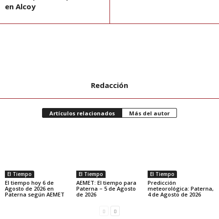
en Alcoy
Redacción
Artículos relacionados
Más del autor
El Tiempo
El Tiempo
El Tiempo
El tiempo hoy 6 de
AEMET: El tiempo para
Predicción
Agosto de 2026 en
Paterna – 5 de Agosto
meteorológica: Paterna,
Paterna según AEMET
de 2026
4 de Agosto de 2026