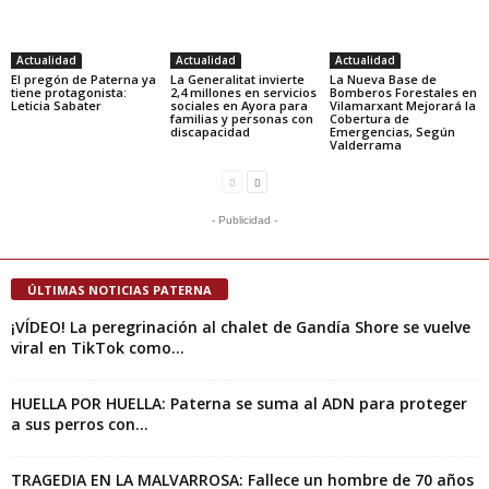
Actualidad
Actualidad
Actualidad
El pregón de Paterna ya
La Generalitat invierte
La Nueva Base de
tiene protagonista:
2,4 millones en servicios
Bomberos Forestales en
Leticia Sabater
sociales en Ayora para
Vilamarxant Mejorará la
familias y personas con
Cobertura de
discapacidad
Emergencias, Según
Valderrama
- Publicidad -
ÚLTIMAS NOTICIAS PATERNA
¡VÍDEO! La peregrinación al chalet de Gandía Shore se vuelve
viral en TikTok como...
HUELLA POR HUELLA: Paterna se suma al ADN para proteger
a sus perros con...
TRAGEDIA EN LA MALVARROSA: Fallece un hombre de 70 años