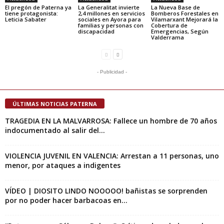
El pregón de Paterna ya
La Generalitat invierte
La Nueva Base de
tiene protagonista:
2,4 millones en servicios
Bomberos Forestales en
Leticia Sabater
sociales en Ayora para
Vilamarxant Mejorará la
familias y personas con
Cobertura de
discapacidad
Emergencias, Según
Valderrama
- Publicidad -
ÚLTIMAS NOTICIAS PATERNA
TRAGEDIA EN LA MALVARROSA: Fallece un hombre de 70 años
indocumentado al salir del...
VIOLENCIA JUVENIL EN VALENCIA: Arrestan a 11 personas, uno
menor, por ataques a indigentes
VÍDEO | DIOSITO LINDO NOOOOO! bañistas se sorprenden
por no poder hacer barbacoas en...