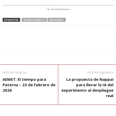
- Te recomendamos -
ETIQUETAS
APUÑALAMIENTO
BENIMÀMET
Artículo anterior
Artículo siguiente
AEMET: El tiempo para
La propuesta de Nappai
Paterna – 23 de Febrero de
para llevar la IA del
2026
experimento al despliegue
real