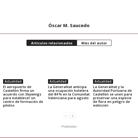
Óscar M. Saucedo
Artículos relacionados
Más del autor
Actualidad
Actualidad
Actualidad
El aeropuerto de
La Generalitat anticipa
La Generalitat y la
Castellón firma un
una ocupación hotelera
Autoridad Portuaria de
acuerdo con Skywings
del 84 % en la Comunitat
Castellón se unen para
para establecer un
Valenciana para agosto
preservar una especie
centro de formación de
de flora en peligro de
pilotos
extinción
- Publicidad -