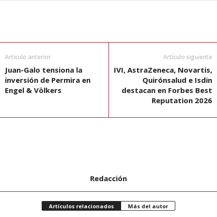
Artículo anterior
Artículo siguiente
Juan-Galo tensiona la
IVI, AstraZeneca, Novartis,
inversión de Permira en
Quirónsalud e Isdin
Engel & Völkers
destacan en Forbes Best
Reputation 2026
Redacción
Artículos relacionados
Más del autor