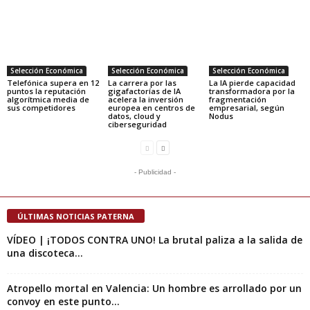
Selección Económica
Selección Económica
Selección Económica
Telefónica supera en 12
La carrera por las
La IA pierde capacidad
puntos la reputación
gigafactorías de IA
transformadora por la
algorítmica media de
acelera la inversión
fragmentación
sus competidores
europea en centros de
empresarial, según
datos, cloud y
Nodus
ciberseguridad
- Publicidad -
ÚLTIMAS NOTICIAS PATERNA
VÍDEO | ¡TODOS CONTRA UNO! La brutal paliza a la salida de
una discoteca...
Atropello mortal en Valencia: Un hombre es arrollado por un
convoy en este punto...