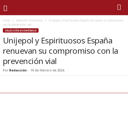
Inicio
Selección Económica
Unijepol y Espirituosos España renuevan su compromiso
con la prevención vial
SELECCIÓN ECONÓMICA
Unijepol y Espirituosos España
renuevan su compromiso con la
prevención vial
Por
Redacción
-
19 de febrero de 2026