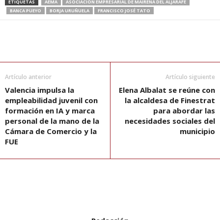
ETIQUETAS
AEMA
ASOCIACIÓN EMPRESARIAL DE MAIRENA DEL ALJARAFE
BANCA PUEYO
BORJA URUÑUELA
FRANCISCO JOSÉ TATO
Artículo anterior
Artículo siguiente
Valencia impulsa la
Elena Albalat se reúne con
empleabilidad juvenil con
la alcaldesa de Finestrat
formación en IA y marca
para abordar las
personal de la mano de la
necesidades sociales del
Cámara de Comercio y la
municipio
FUE