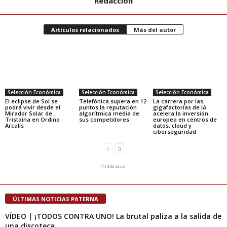
Redacción
Artículos relacionados
Más del autor
Selección Económica
Selección Económica
Selección Económica
El eclipse de Sol se
Telefónica supera en 12
La carrera por las
podrá vivir desde el
puntos la reputación
gigafactorías de IA
Mirador Solar de
algorítmica media de
acelera la inversión
Tristaina en Ordino
sus competidores
europea en centros de
Arcalís
datos, cloud y
ciberseguridad
- Publicidad -
ÚLTIMAS NOTICIAS PATERNA
VÍDEO | ¡TODOS CONTRA UNO! La brutal paliza a la salida de
una discoteca...